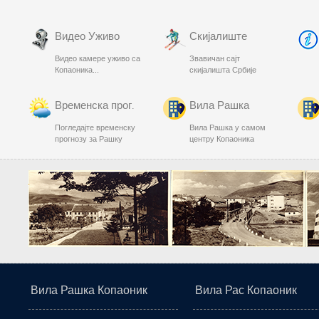
Видео Уживо
Скијалиште
Видео камере уживо са
Звавичан сајт
Копаоника...
скијалишта Србије
Временска прог.
Вила Рашка
Погледајте временску
Вила Рашка у самом
прогнозу за Рашку
центру Копаоника
Вила Рашка Копаоник
Вила Рас Копаоник