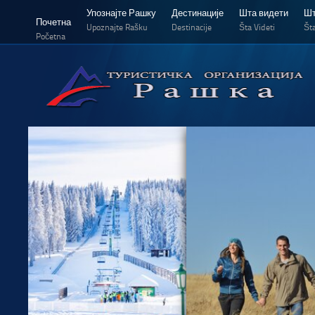
Упознајте Рашку
Дестинације
Шта видети
Шт
Почетна
Upoznajte Rašku
Destinacije
Šta Videti
Šta
Početna