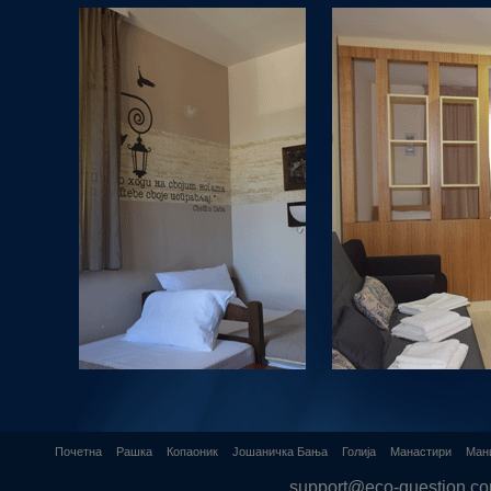
Почетна
Рашка
Копаоник
Јошаничка Бања
Голија
Манастири
Ман
support@eco-question.c