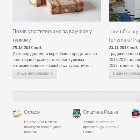
Позив угоститељима за ваучере у
Turistička org
туризму
turizma u Kra
28.12.2017.год.
23.11.2017.год.
У оквиру доделе и коришћења средстава за
Традиционално 
подстицање развоја домаћег туризма
2017/2018 плани
интензивирањем коришћења туристичке...
2017. године. Пр
Више информација
Више информа
Огласи
Општина Рашка
На страници можете
Званична интернет
погледати огласе, јавне
презентација Општине
набавке...
Рашка