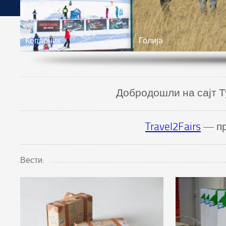
Копаоник
Голија
Добродошли на сајт Т
Travel2Fairs
— пр
Вести: