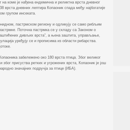
т на коме је нађена ендемична и реликтна врста дневног
 138 врста дневних лептира Копаоник спада међу најбогатије
ом групом инсеката.
онидном, пастрмском региону и одликују се само рибљим
астрмке. Поточна пастрмка се у складу са Законом о
заштићених дивљих врста”, а њена заштита, управљање,
лација уређују се и прописима из области рибарства.
дотоке.
 Копаоника забележено око 180 врста птица. Због великог
и због присуства ретких и угрожених врста, Копаоник је још
ародно значајних подручја за птице (ИБА).