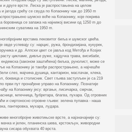
к и друге врсте. Леска је распростањена на целом
и јагода срећу се свуда по Копаонику чак до 1950 m
аспрострањено шумско воће на Копаонику, које покрива
ва боровница се запажа на најнижој висини од 1250 m до
анинским суватима на 1950 m.
многобројним врстама лековитог биља и шумског цвећа.
е овде успевају су: нарцис, ружа, брондизијана, кукурек,
еруника и др. Алпски цвет се јавља код Метођа и Козјих
расту цикламе, дивље руже, хајдучка трава, висибабе,
а ендемска (законом заштићена) биљка, рунолист, може се
иље на Копаонику је такође распрострањено, а најчешће
 бели слез, мајчина душица, кантарион, маслачак, клека,
ел, боквица и столисник. Свет гљива заступљен је са 219
у по први пут пронађене управо на Копаонику. Познатије
 нађу на Копаонику јесу: вргањи, лисичарка, смрчак,
аснице, млечница, ђубретара, благва, пухара. Од отровних
аћи и смртоносно отровне гљиве: зелена пупавка - наша
вка, пантеровка, мухара, лудара.
иве многобројне животињске врсте, а најзначајније су:
а мачка и јелен, планинска шева, крстокљун, живородни
ауна сисара обухвата 40 врста.