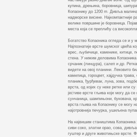
купина, дрењина, боровница, шипура
Копаонику до 1200 m. Дивља малина 
надморске висине. Најкомпактније р
велике површине је боровница. Поја
места која се преплићу са високопл
Богатство Копаоника огледа се и у 
Најпознатије врсте шумског цвећа кој
врес, љубичице, каменике, китице, п
стена. У нижим деловима Копаоника 
срчаник (линцура), салеп и др. Ретк
видети на овој планини. Лековито б
камилица, гороцвет, хајдучка трава,
планика, ђурђевак, луна, зова, подб
врста, од којих су неке ретке или с
јестиве врсте гљива које могу да се
сунчаница, шампињони, буковача, кр
врста гљива на Копаонику се могу н
најотровнија печурка, ушиљена пупа
На највишим стаништима Копаоника ж
сиви соко, златни орао, сова, дивљ
гуштер и друге животињске врсте. Ф