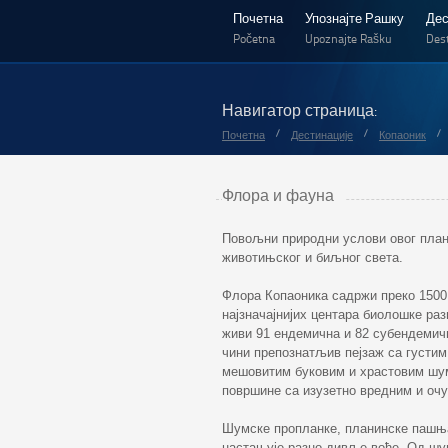
Почетна
Упознајте Рашку
Дес
Početna
Upoznajte Rašku
Dest
Навигатор страница:
/
/
/
Почетна
Дестинације
Копаоник
Флора и фауна
Повољни природни услови овог плани
животињског и биљног света.
Флора Копаоника садржи преко 1500
најзначајнијих центара биолошке ра
живи 91 ендемична и 82 субендемич
чини препознатљив пејзаж са густи
мешовитим буковим и храстовим шум
површине са изузетно вредним и оч
Шумске пропланке, планинске пашња
настањује разно дивље воће. Од шум