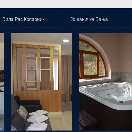
Вила Рас Копаоник
Јошаничка Бања