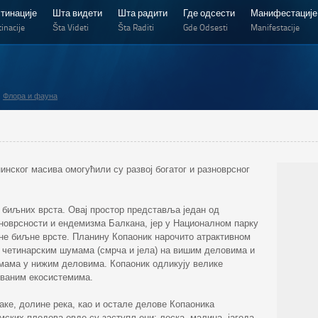
тинације
Шта видети
Шта радити
Где одсести
Манифестације
inacije
Šta Videti
Šta Raditi
Gde Odsesti
Manifestacije
Флора и фауна
нског масива омогућили су развој богатог и разноврсног
 биљних врста. Овај простор представља један од
зноврсности и ендемизма Балкана, јер у Националном парку
не биљне врсте. Планину Копаоник нарочито атрактивном
м четинарским шумама (смрча и јела) на вишим деловима и
ама у нижим деловима. Копаоник одликују велике
уваним екосистемима.
ке, долине река, као и остале делове Копаоника
ских плодова овде су заступљени: леска, малина, јагода,