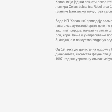
Копаоник је једини познати локалите
лептира Colias balcanica Rebel и са
планине Балканског полустрва са ов
Воде НП “Копаоник“ припадају салм
насељима аутохтоне врсте поточне п
заштити природе, налази на листи „
лов, коришћење и унапређивање попу
Значајно је и присуство видре уз во
Од 19. века до данас је на подручју
диверзитета, богатства фауне птица 
1997. године уврштен у списак међун