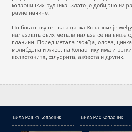
копаоничких рудника. Злато је добијано из р
разне начине.
По богатству олова и цинка Копаоник је међу
налазишта ових метала налазе се на више о
планини. Поред метала гвожђа, олова, цинка
молибдена и живе, на Копаонику има и ретк
воластонита, флуорита, азбеста и других.
Вила Рашка Копаоник
Вила Рас Копаоник