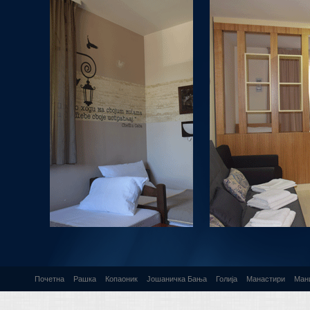
Почетна
Рашка
Копаоник
Јошаничка Бања
Голија
Манастири
Ман