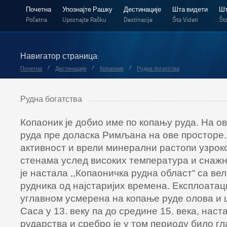
Почетна
Упознајте Рашку
Дестинације
Шта видети
Шт
Početna
Upoznajte Rašku
Destinacije
Šta Videti
Šta
Навигатор страница:
/
/
/
Почетна
Дестинације
Копаоник
Рудна богатства
Рудна богатства
Копаоник је добио име по копању руда. На ов
руда пре доласка Римљана на ове просторе.
активност и врели минерални растопи узрок
стенама услед високих температура и снажн
је настала ,,Копаоничка рудна област“ са ве
рудника од најстаријих времена. Експлоатаци
углавном усмерена на копање руде олова и 
Саса у 13. веку па до средине 15. века, наст
рударства и сребро је у том периоду било г