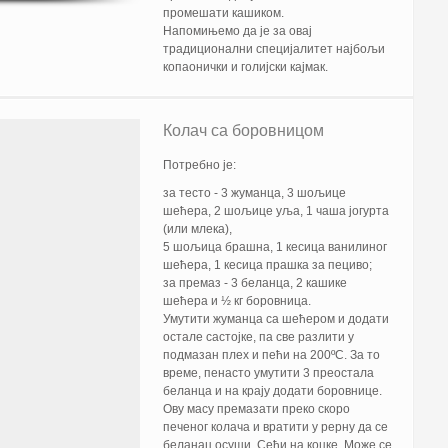
промешати кашиком.
Напомињемо да је за овај
традиционални специјалитет најбољи
копаонички и голијски кајмак.
Колач са боровницом
Потребно је:
за тесто - 3 жуманца, 3 шољице
шећера, 2 шољице уља, 1 чаша јогурта
(или млека),
5 шољица брашна, 1 кесица ванилиног
шећера, 1 кесица прашка за пециво;
за премаз - 3 беланца, 2 кашике
шећера и ½ кг боровница.
Умутити жуманца са шећером и додати
остале састојке, па све разлити у
подмазан плех и пећи на 200ºС. За то
време, пенасто умутити 3 преостала
беланца и на крају додати боровнице.
Ову масу премазати преко скоро
печеног колача и вратити у рерну да се
беланац осуши. Сећи на коцке. Може се