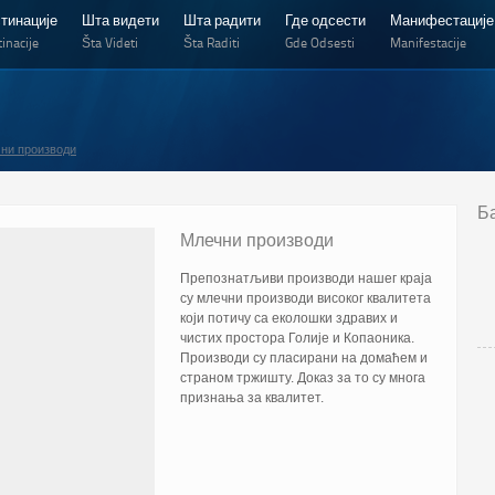
тинације
Шта видети
Шта радити
Где одсести
Манифестације
inacije
Šta Videti
Šta Raditi
Gde Odsesti
Manifestacije
ни производи
Б
Млечни производи
Препознатљиви производи нашег краја
су млечни производи високог квалитета
који потичу са еколошки здравих и
чистих простора Голије и Копаоника.
Производи су пласирани на домаћем и
страном тржишту. Доказ за то су многа
признања за квалитет.