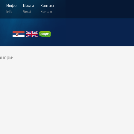
Инфо
Вести
Kонтакт
Info
Vesti
Kontakt
анери: