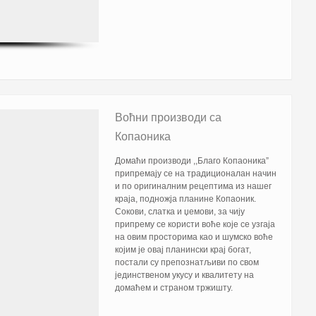
Воћни производи са
Копаоника
Домаћи производи ,,Благо Копаоника”
припремају се на традиционалан начин
и по оригиналним рецептима из нашег
краја, подножја планине Копаоник.
Сокови, слатка и џемови, за чију
припрему се користи воће које се узгаја
на овим просторима као и шумско воће
којим је овај планински крај богат,
постали су препознатљиви по свом
јединственом укусу и квалитету на
домаћем и страном тржишту.