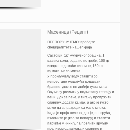
Масеница (Рецепт)
ПРЕПОРУЧУЈЕМО: пробајте
специјалитете нашег краја
Састојци: 1кг кукурузног брашна, 1
кашика соли, вода по потреби, 100 гр
исецкане домаће сланине, 150 гр
кајмака, мало млека
У прокључалу воду ставити со,
непрестано мешајући додавати
брашно, док се не добије густа маса.
Ову масу разлити у подмазану тепсију и
пећи. Док се пече, у тигању пропржити
сланину, додати кајмак, а ако је густо
може да се разреди са мало млека.
Када је проја печена, док је још врућа,
изломити је (као за попару) и ставити
парчиће у чинију, па прелити врућим
преливом од кајмака и сланине и