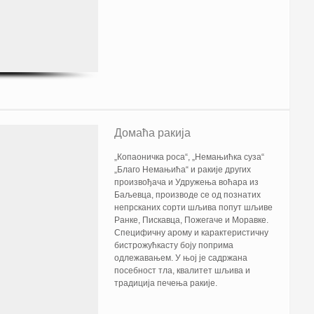
Домаћа ракија
„Копаоничка роса“, „Немањићка суза“
„Благо Немањића“ и ракије других
произвођача и Удружења воћара из
Баљевца, производе се од познатих
непрсканих сорти шљива попут шљиве
Ранке, Пискавца, Пожегаче и Моравке.
Специфичну арому и карактеристичну
бистрожућкасту боју поприма
одлежавањем. У њој је садржана
посебност тла, квалитет шљива и
традиција печења ракије.