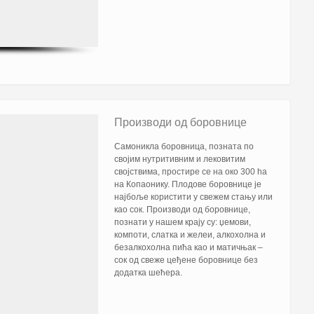
Производи од боровнице
Самоникла боровница, позната по
својим нутритивним и лековитим
својствима, простире се на око 300 ha
на Копаонику. Плодове боровнице је
најбоље користити у свежем стању или
као сок. Производи од боровнице,
познати у нашем крају су: џемови,
компоти, слатка и желеи, алкохолна и
безалкохолна пића као и матичњак –
сок од свеже цеђене боровнице без
додатка шећера.