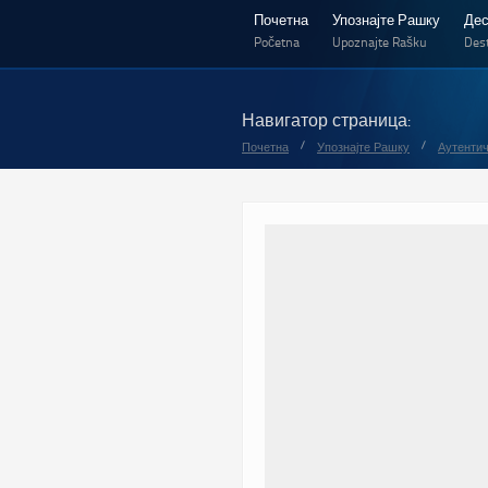
Почетна
Упознајте Рашку
Дес
Početna
Upoznajte Rašku
Dest
Навигатор страница:
/
/
Почетна
Упознајте Рашку
Аутентич