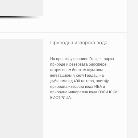
Природна изворска вода
На простору планине Голије - парка
природе и резервата биосфере,
покривеном богатом шумском
вегетацијом, у селу Градац, на
дубинама од 400 метара, настају
природна изворска вода ИВА и
природна минерална вода ГОЛИЈСКА
БИСТРИЦА.