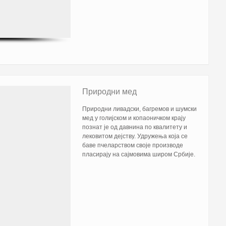
Природни мед
Природни ливадски, багремов и шумски
мед у голијском и копаоничком крају
познат је од давнина по квалитету и
лековитом дејству. Удружења која се
баве пчеларством своје производе
пласирају на сајмовима широм Србије.