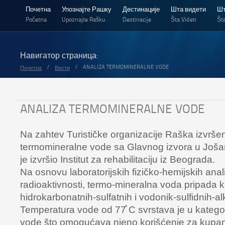
Почетна
Упознајте Рашку
Дестинације
Шта видети
Шт
Početna
Upoznajte Rašku
Destinacije
Šta Videti
Šta
Навигатор страница:
/
/
ANALIZA TERMOMINERALNE VODE
Почетна
Вести
ANALIZA TERMOMINERALNE VODE
Na zahtev Turističke organizacije Raška izvršen
termomineralne vode sa Glavnog izvora u Jošan
je izvršio Institut za rehabilitaciju iz Beograda.
Na osnovu laboratorijskih fizičko-hemijskih anal
radioaktivnosti, termo-mineralna voda pripada ka
hidrokarbonatnih-sulfatnih i vodonik-sulfidnih-al
Temperatura vode od 77̊ C svrstava je u katego
vode što omogućava njeno korišćenje za kupan