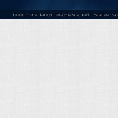
Почетна
Рашка
Копаоник
Јошаничка Бања
Голија
Манастири
Ман