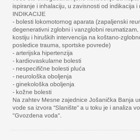
ispiranje i inhalaciju, u zavisnosti od indikacija 
INDIKACIJE
- bolesti lokomotornog aparata (zapaljenski re
degenerativni zglobni i vanzglobni reumatizam,
kostiju i hiruških intervencija na koštano-zglob
posledice trauma, sportske povrede)
- arterijska hipertenzija
- kardiovaskularne bolesti
- nespecifične bolesti pluća
- neurološka oboljenja
- ginekološka oboljenja
- kožne bolesti
Na zahtev Mesne zajednice Jošanička Banja ura
vode sa izvora “Slanište” a u toku je i analiza v
"Gvozdena voda".