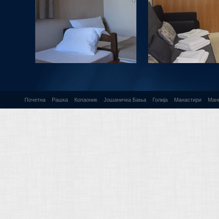
Почетна
Рашка
Копаоник
Јошаничка Бања
Голија
Манастири
Ман