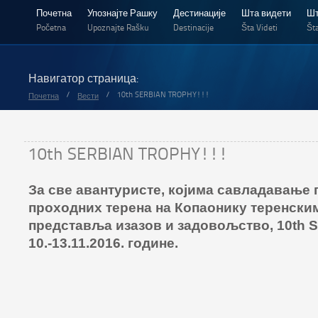
Почетна
Упознајте Рашку
Дестинације
Шта видети
Шт
Početna
Upoznajte Rašku
Destinacije
Šta Videti
Šta
Навигатор страница:
/
/
10th SERBIAN TROPHY!!!
Почетна
Вести
10th SERBIAN TROPHY!!!
Зa свe aвaнтуристe, кojимa сaвлaдaвaњe 
прoхoдних тeрeнa нa Кoпaoнику тeрeнски
прeдстaвљa изaзoв и зaдoвoљствo, 10th S
10.-13.11.2016. гoдинe.