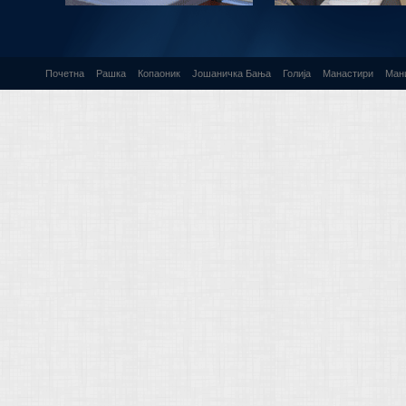
Почетна
Рашка
Копаоник
Јошаничка Бања
Голија
Манастири
Ман